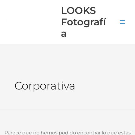
Ir
Buscar
MA
LOOKS
al
por:
ME
Fotografí
contenido
a
Corporativa
Parece que no hemos podido encontrar lo que estás