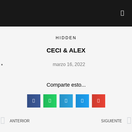
Ir
Me
al
contenido
HIDDEN
CECI & ALEX
marzo 16, 2022
Comparte esto...
Ant
ANTERIOR
SIGUIENTE